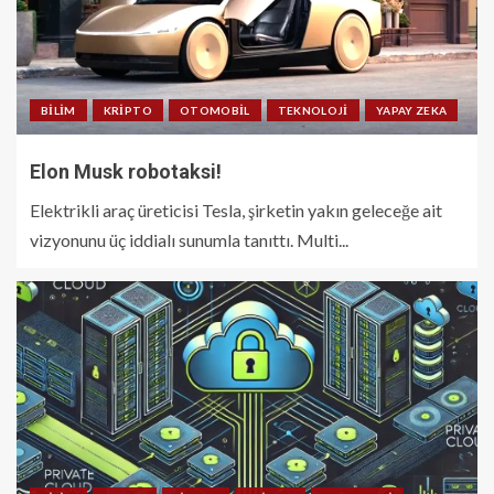
BILIM
KRIPTO
OTOMOBIL
TEKNOLOJI
YAPAY ZEKA
Elon Musk robotaksi!
Elektrikli araç üreticisi Tesla, şirketin yakın geleceğe ait
vizyonunu üç iddialı sunumla tanıttı. Multi...