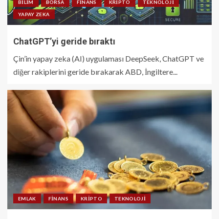
BILIM
BORSA
FINANS
KRIPTO
TEKNOLOJI
YAPAY ZEKA
ChatGPT’yi geride bıraktı
Çin’in yapay zeka (AI) uygulaması DeepSeek, ChatGPT ve
diğer rakiplerini geride bırakarak ABD, İngiltere...
EMLAK
FINANS
KRIPTO
TEKNOLOJI