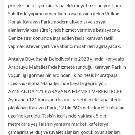
projelerine bir yenisini daha eklemeye hazırlanıyor. Lara
Sahili’nde yapımı tamamlanma aşamasına gelen Volkan
Konak Karavan Park, modern altyapısı ve sosyal
alanlarıyla kısa süre içinde hizmet vermeye başlayacak.
Denize sıfır konumda inşa edilen tesis, karavan tatili
yapmak isteyen yerli ve yabancı misafirleri ağırlayacak.
Antalya Büyükşehir Belediyesi’nin 2023 yılında Konyaaltı
Arapsuyu Mahallesi’nde hizmete sunduğu Karavan Park’ın
yoğun ilgi görmesinin ardından, ikinci tesis Muratpaşa
ilçesi Güzeloba Mahallesi’nde hayata geçiriliyor.
AYNI ANDA 121 KARAVANA HİZMET VEREBİLECEK
Aynı anda 121 karavana hizmet verebilecek kapasitede
planlanan Karavan Park, 12 bin 360 metrekarelik bir alan
üzerine kuruldu. Tesisin içerisinde, yaklaşık 5 bin
metrekare yeşil alanın yanı sıra market, kafeterya,
çamaşırhane, duş ve tuvalet alanları, çocuk oyun alanları,