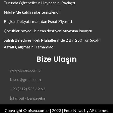
Turunda Öğrencilerin Heyecanını Paylaştı
Nilüfer’de kaldırımlar temizlendi
Başkan Pekyatırmacı’dan Esnaf Ziyareti
Çocuklar boyadı, bir can dost yeni yuvasına kavuştu
Salihli Belediyesi Keli Mahallesi’nde 2 Bin 250 Ton Sıcak
Asfalt Çalışmasını Tamamladı
Bize Ulaşın
www.biseo.com.tr
biseo@gmail.com
+90 (212) 535 62 62
İstanbul / Bahçeşehir
Copyright © biseo.com.tr | 2023
|
EnterNews
by AF themes.