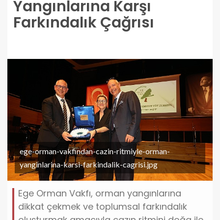
Yangınlarına Karşı
Farkındalık Çağrısı
ege-orman-vakfindan-cazin-ritmiyle-orman-
yanginlarina-karsi-farkindalik-cagrisi.jpg
Ege Orman Vakfı, orman yangınlarına
dikkat çekmek ve toplumsal farkındalık
oluşturmak amacıyla cazın ritmini doğa ile