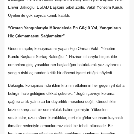
Enver Bakioğlu, ESİAD Başkanı Sibel Zorlu, Vakıf Yönetim Kurulu
Üyeleri ile çok sayıda konuk katıldı.
“Orman Yangınlarıyla Mücadelede En Güçlü Yol, Yangınların
Hiç Çıkmamasını Sağlamaktır”
Gecenin açılış konuşmasını yapan Ege Orman Vakfı Yönetim
Kurulu Başkanı Sertaç Bakioğlu, 1 Haziran itibarıyla birçok ilde
ormanlara giriş yasaklarının başladığını hatırlatarak yaz aylarının
yangın riski açısından kritik bir dönemi işaret ettiğini söyledi.
Bakioğlu, konuşmasında iklim krizinin etkilerinin her geçen yıl daha
belirgin hale geldiğine dikkat çekerek: “Bugün çevreyi koruma
çağrısı artık yalnızca bir duyarlılık meselesi değil, küresel iklim
krizine karşı acil bir sorumluluk haline gelmiştir. Yükselen
sıcaklıklar, uzun süren kuraklıklar, sert rüzgârlar ve insan kaynaklı
ihmaller nedeniyle ormanlarımız ciddi bir tehdit altındadır. Bir
kıvılcım yalnızca ağaçları değil; canlıların yuvalarını, toprağın