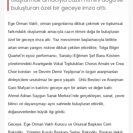
buluşturan özel bir geceye imza attı.
Ege Orman Vakfı, orman yangınlarına dikkat çekmek ve toplumsal
farkındalık oluşturmak amacıyla cazın ritmini doğa ile buluşturan
özel bir geceye imza attı. Yaz mevsiminin başlamasıyla birlikte
artan orman yangını riskine dikkat çekilen etkinlikte, Tolga Bilgin
Quartet’in eşsiz performansı, Sanatçı-Eğitmen Şef Banu Köstem
yönetimindeki Avantgarde Vokal Toplulukları Chorus Amate ve Crea
Choir koroları ve Devrim Demir Yeşilpınar’ın özgün aranjmanları
dinleyicilere unutulmaz bir gece yaşattı. Ünlü Besteci ve Aranjman
Garo Mafyan’ın katılımı geceye ayrı bir anlam ve değer kattı.
Ahmet Adnan Saygun Sanat Merkezi’nde gerçekleşen; sanat, çevre
bilinci ve dayanışmayı aynı sahnede buluşturan etkinlik,
doğaseverlerden büyük ilgi gördü.
Geceye, Ege Orman Vakfı Kurucu ve Onursal Başkanı Cem
Bakioğlu, Yönetim Kurulu Başkanı Sertaç Bakioğlu, Başkan Vekili