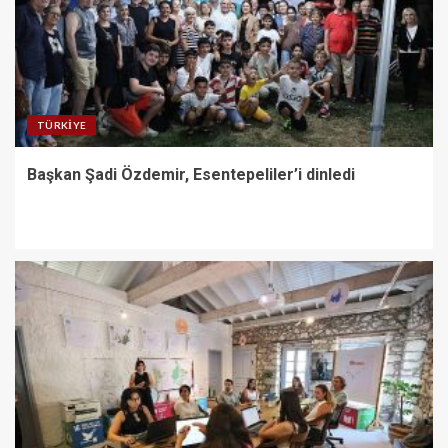
TÜRKIYE
Başkan Şadi Özdemir, Esentepeliler’i dinledi