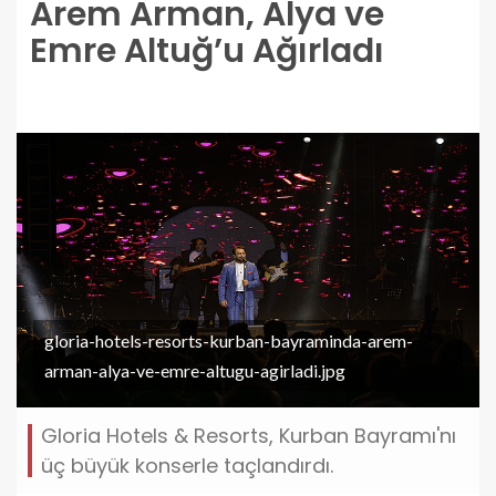
Arem Arman, Alya ve
Emre Altuğ’u Ağırladı
gloria-hotels-resorts-kurban-bayraminda-arem-
arman-alya-ve-emre-altugu-agirladi.jpg
Gloria Hotels & Resorts, Kurban Bayramı'nı
üç büyük konserle taçlandırdı.