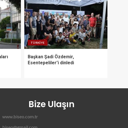
TÜRKIYE
ları
Başkan Şadi Özdemir,
Esentepeliler’i dinledi
Bize Ulaşın
www.biseo.com.tr
biseo@gmail.com