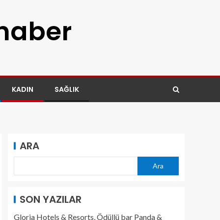
 haber
KADIN
SAĞLIK
ARA
Ara
SON YAZILAR
Gloria Hotels & Resorts, Ödüllü bar Panda &