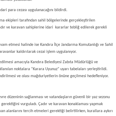
 idari para cezası uygulanacağını bildirdi.
a ekipleri tarafından sahil bölgelerinde gerçekleştirilen
r ve karavan sahiplerine idari kararlar tebliğ edilerek gerekli
evam etmesi halinde ise Kandıra İlçe Jandarma Komutanlığı ve Sahil
karavanlar kaldırılarak cezai işlem uygulanıyor.
edilmesi amacıyla Kandıra Belediyesi Zabıta Müdürlüğü ve
llanılan noktalara “Karara Uyunuz” uyarı tabelaları yerleştirildi.
ndirilmesi ve olası mağduriyetlerin önüne geçilmesi hedefleniyor.
 çevre düzeninin sağlanması ve vatandaşların güvenli bir yaz sezonu
ası gerektiğini vurguladı. Çadır ve karavan konaklaması yapmak
n alanlarını tercih etmeleri gerektiği belirtilirken, kurallara aykırı