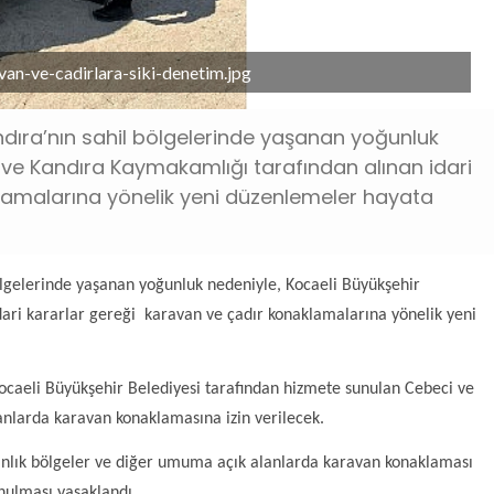
an-ve-cadirlara-siki-denetim.jpg
dıra’nın sahil bölgelerinde yaşanan yoğunluk
i ve Kandıra Kaymakamlığı tarafından alınan idari
lamalarına yönelik yeni düzenlemeler hayata
ölgelerinde yaşanan yoğunluk nedeniyle, Kocaeli Büyükşehir
dari kararlar gereği karavan ve çadır konaklamalarına yönelik yeni
Kocaeli Büyükşehir Belediyesi tarafından hizmete sunulan Cebeci ve
lanlarda karavan konaklamasına izin verilecek.
manlık bölgeler ve diğer umuma açık alanlarda karavan konaklaması
nulması yasaklandı.