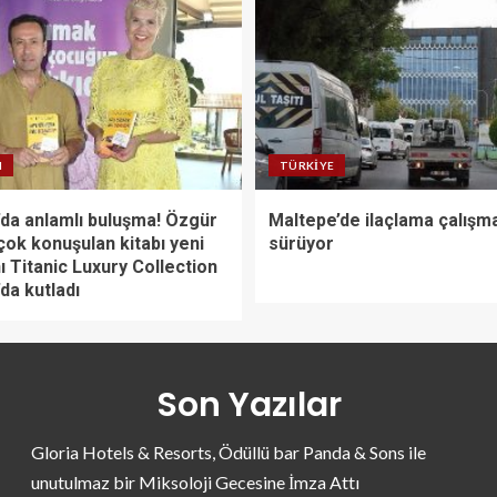
N
TÜRKIYE
da anlamlı buluşma! Özgür
Maltepe’de ilaçlama çalışma
çok konuşulan kitabı yeni
sürüyor
ı Titanic Luxury Collection
da kutladı
Son Yazılar
Gloria Hotels & Resorts, Ödüllü bar Panda & Sons ile
unutulmaz bir Miksoloji Gecesine İmza Attı