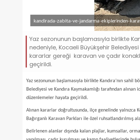
kandirada-zabita-ve-jandarma-ekiplerinden-karav
Yaz sezonunun başlamasıyla birlikte Kan
nedeniyle, Kocaeli Büyükşehir Belediyes
kararlar gereği karavan ve çadır konak
geçirildi.
Yaz sezonunun başlamasıyla birlikte Kandıra’nın sahil b
Belediyesi ve Kandıra Kaymakamlığı tarafından alınan i
düzenlemeler hayata geçirildi.
Alınan kararlar doğrultusunda, ilçe genelinde yalnızca 
Bağırganlı Karavan Parkları ile özel ruhsatlandırılmış a
Belirlenen alanlar dışında kalan plajlar, kumsallar, or
yapılması, çadır kurulması ve kamp faaliyetlerinde bulu