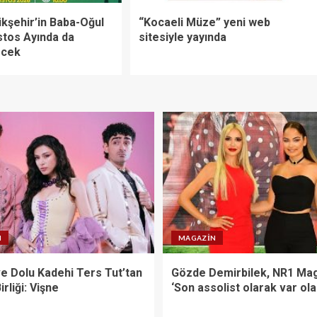
kşehir’in Baba-Oğul
“Kocaeli Müze” yeni web
tos Ayında da
sitesiyle yayında
ecek
N
MAGAZIN
ve Dolu Kadehi Ters Tut’tan
Gözde Demirbilek, NR1 Mag
irliği: Vişne
‘Son assolist olarak var ol