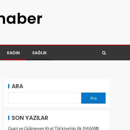
 haber
KADIN
SAĞLIK
ARA
Ara
SON YAZILAR
Gupi ve Gülmeyen Kral Türkiye’nin ilk IMAX®