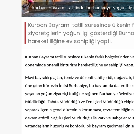
kurban-bayrami-tatilinde-burhaniyeye-yogun-ilgi
Kurban Bayramı tatili süresince ülkenin 
ziyaretçilerin yoğun ilgi gösterdiği Bu
hareketliliğine ev sahipliği yaptı.
Kurban Bayramı tatili süresince ülkenin farklı bölgelerinden v
döneminde önemli bir turizm hareketliliğine ev sahipliği yaptı
Mavi bayraklı plajları, temiz ve düzenli sahil şeridi, doğayla 
öne çıkan Körfezin İncisi Burhaniye, bu bayramda da tercih edi
yaşanan yoğun ziyaretçi trafiğine rağmen Burhaniye Belediyesi e
Müdürlüğü, Zabıta Müdürlüğü ve Fen İşleri Müdürlüğü ekipleri 
yaparak ilçenin genel düzeninin korunması, çevre temizliğinin 
devam ettirdi. Sağlık İşleri Müdürlüğü ile Park ve Bahçeler M
vatandaşların huzurlu ve konforlu bir bayram geçirmesi için s