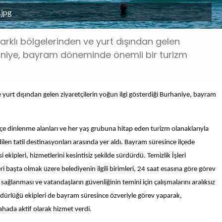
.jpg
farklı bölgelerinden ve yurt dışından gelen
rhaniye, bayram döneminde önemli bir turizm
e yurt dışından gelen ziyaretçilerin yoğun ilgi gösterdiği Burhaniye, bayram
.
iç içe dinlenme alanları ve her yaş grubuna hitap eden turizm olanaklarıyla
len tatil destinasyonları arasında yer aldı. Bayram süresince ilçede
kipleri, hizmetlerini kesintisiz şekilde sürdürdü. Temizlik İşleri
başta olmak üzere belediyenin ilgili birimleri, 24 saat esasına göre görev
sağlanması ve vatandaşların güvenliğinin temini için çalışmalarını aralıksız
üdürlüğü ekipleri de bayram süresince özveriyle görev yaparak,
ahada aktif olarak hizmet verdi.