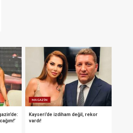
MAGAZIN
azin’de:
Kayseri’de izdiham değil, rekor
acağım!’
vardı!