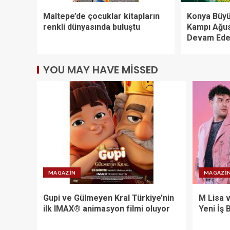
Maltepe’de çocuklar kitapların
Konya Büyü
renkli dünyasında buluştu
Kampı Ağus
Devam Ed
YOU MAY HAVE MISSED
MAGAZIN
MAGAZI
Gupi ve Gülmeyen Kral Türkiye’nin
M Lisa 
ilk IMAX® animasyon filmi oluyor
Yeni İş B