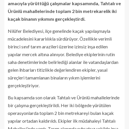
amacıyla yürüttüğü çalışmalar kapsamında, Tahtalı ve
Ürünlü mahallelerinde toplam 2 bin metrekarelik iki
kaçak binanın yıkımını gerçekleştirdi.
Nilüfer Belediyesi, ilçe genelinde kaçak yapılaşmayla
mücadelesini kararlılıkla sürdürüyor. Özellikle verimli
birinci sınıf tarım arazileri üzerine izinsiz inşa edilen
yapılar mercek altına alınıyor. Belediye ekiplerinin rutin
saha denetimlerinde belirlediği alanlar ile vatandaşlardan
gelen ihbarları titizlikle değerlendiren ekipler, yasal
süreçleri tamamlanan binaların yıkım işlemlerini
gerçekleştiriyor.
Bu kapsamda son olarak Tahtalı ve Ürünlü mahallelerinde
bir çalışma gerçekleştirildi. Her iki bölgede yürütülen
operasyonlarda toplam 2 bin metrekareyi bulan kaçak
yapılar ortadan kaldırıldı. Ekipler ilk müdahaleyi Tahtalı
Mahallesi’nde yaptı. Tarım alanında ruhsatsız şekilde inşa