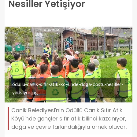
Nesiller Yetişiyor
odullu-canik-sifir-atik-koyunde-doga-dostu-nesiller-
yetisiyor.jpg
Canik Belediyesi'nin Ödüllü Canik Sıfır Atık
Köyü'nde gençler sıfır atık bilinci kazanıyor,
doğa ve çevre farkındalığıyla örnek oluyor.