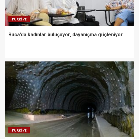
TÜRKIYE
Buca’da kadınlar buluşuyor, dayanışma güçleniyor
TÜRKIYE