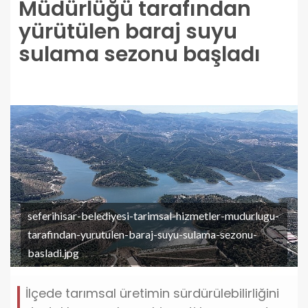
Müdürlüğü tarafından
yürütülen baraj suyu
sulama sezonu başladı
seferihisar-belediyesi-tarimsal-hizmetler-mudurlugu-
tarafindan-yurutulen-baraj-suyu-sulama-sezonu-
basladi.jpg
İlçede tarımsal üretimin sürdürülebilirliğini