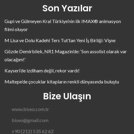
Son Yazılar
Gupi ve Gülmeyen Kral Türkiye’nin ilk IMAX® animasyon
filmi oluyor
M Lisa ve Dolu Kadehi Ters Tut’tan Yeni İş Birliği: Vişne
Gözde Demirbilek, NR1 Magazin’de: ‘Son assolist olarak var
olacağım!’
Kayseri’de izdiham değil, rekor vardı!
Maltepe’de çocuklar kitapların renkli dünyasında buluştu
Bize Ulaşın
www.biseo.com.tr
biseo@gmail.com
+90 (212) 535 62 62