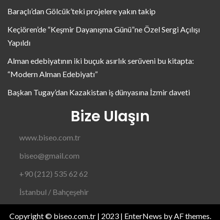
Baraçlı’dan Gölcük’teki projelere yakın takip
Keçiören’de “Keşmir Dayanışma Günü”ne Özel Sergi Açılışı
Yapıldı
Alman edebiyatının iki buçuk asırlık serüveni bu kitapta:
“Modern Alman Edebiyatı”
Başkan Tugay’dan Kazakistan iş dünyasına İzmir daveti
Bize Ulaşın
www.biseo.com.tr
biseo@gmail.com
+90 (212) 535 62 62
İstanbul / Bahçeşehir
Copyright © biseo.com.tr | 2023
|
EnterNews
by AF themes.