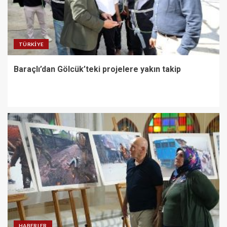
TÜRKIYE
Baraçlı’dan Gölcük’teki projelere yakın takip
HABERLER