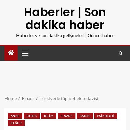
Haberler | Son
dakika haber
Haberler ve son dakika gelişmeleri | Güncel haber
Home
Finans
Türkiye’de tüp bebek tedavisi
ANNE
BEBEK
BILIM
FINANS
KADIN
PSIKOLOJI
SAĞLIK