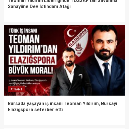
Teoman Yıldırım Liderliğinde TÜSSAF’tan Savunma
Sanayiine Dev İstihdam Atağı
FINANS
Bursada yaşayan iş insanı Teoman Yıldırım, Bursayı
Elazığspora seferber etti