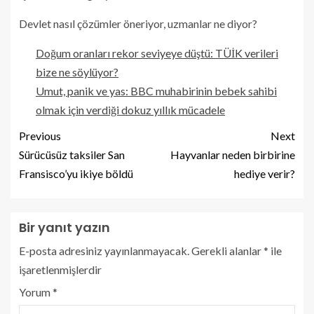
Devlet nasıl çözümler öneriyor, uzmanlar ne diyor?
Doğum oranları rekor seviyeye düştü: TÜİK verileri
bize ne söylüyor?
Umut, panik ve yas: BBC muhabirinin bebek sahibi
olmak için verdiği dokuz yıllık mücadele
Previous
Next
Sürücüsüz taksiler San
Hayvanlar neden birbirine
Fransisco’yu ikiye böldü
hediye verir?
Bir yanıt yazın
E-posta adresiniz yayınlanmayacak.
Gerekli alanlar
*
ile
işaretlenmişlerdir
Yorum
*