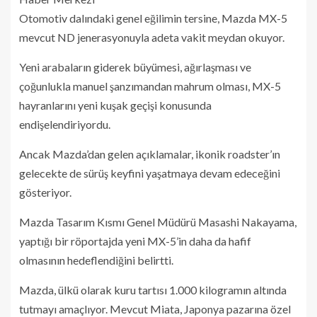
Otomotiv dalındaki genel eğilimin tersine, Mazda MX-5
mevcut ND jenerasyonuyla adeta vakit meydan okuyor.
Yeni arabaların giderek büyümesi, ağırlaşması ve
çoğunlukla manuel şanzımandan mahrum olması, MX-5
hayranlarını yeni kuşak geçişi konusunda
endişelendiriyordu.
Ancak Mazda’dan gelen açıklamalar, ikonik roadster’ın
gelecekte de sürüş keyfini yaşatmaya devam edeceğini
gösteriyor.
Mazda Tasarım Kısmı Genel Müdürü Masashi Nakayama,
yaptığı bir röportajda yeni MX-5’in daha da hafif
olmasının hedeflendiğini belirtti.
Mazda, ülkü olarak kuru tartısı 1.000 kilogramın altında
tutmayı amaçlıyor. Mevcut Miata, Japonya pazarına özel