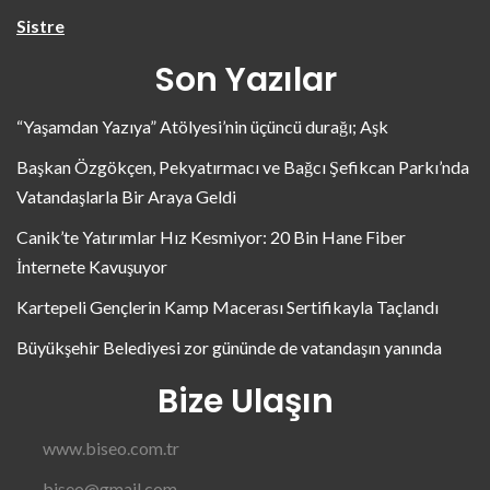
Sistre
Son Yazılar
“Yaşamdan Yazıya” Atölyesi’nin üçüncü durağı; Aşk
Başkan Özgökçen, Pekyatırmacı ve Bağcı Şefikcan Parkı’nda
Vatandaşlarla Bir Araya Geldi
Canik’te Yatırımlar Hız Kesmiyor: 20 Bin Hane Fiber
İnternete Kavuşuyor
Kartepeli Gençlerin Kamp Macerası Sertifikayla Taçlandı
Büyükşehir Belediyesi zor gününde de vatandaşın yanında
Bize Ulaşın
www.biseo.com.tr
biseo@gmail.com