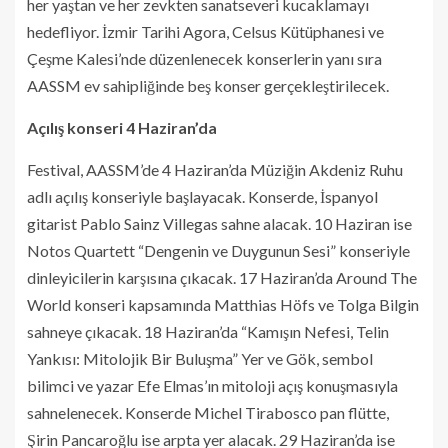
her yaştan ve her zevkten sanatseveri kucaklamayı
hedefliyor. İzmir Tarihi Agora, Celsus Kütüphanesi ve
Çeşme Kalesi’nde düzenlenecek konserlerin yanı sıra
AASSM ev sahipliğinde beş konser gerçekleştirilecek.
Açılış konseri 4 Haziran’da
Festival, AASSM’de 4 Haziran’da Müziğin Akdeniz Ruhu
adlı açılış konseriyle başlayacak. Konserde, İspanyol
gitarist Pablo Sainz Villegas sahne alacak. 10 Haziran ise
Notos Quartett “Dengenin ve Duygunun Sesi” konseriyle
dinleyicilerin karşısına çıkacak. 17 Haziran’da Around The
World konseri kapsamında Matthias Höfs ve Tolga Bilgin
sahneye çıkacak. 18 Haziran’da “Kamışın Nefesi, Telin
Yankısı: Mitolojik Bir Buluşma” Yer ve Gök, sembol
bilimci ve yazar Efe Elmas’ın mitoloji açış konuşmasıyla
sahnelenecek. Konserde Michel Tirabosco pan flütte,
Şirin Pancaroğlu ise arpta yer alacak. 29 Haziran’da ise