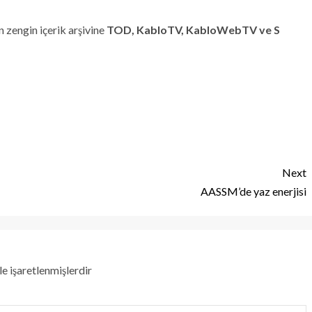
zengin içerik arşivine
TOD, KabloTV, KabloWebTV ve S
Next
AASSM’de yaz enerjisi
le işaretlenmişlerdir