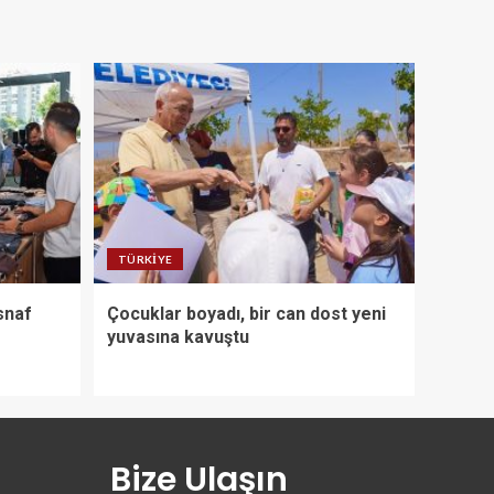
TÜRKIYE
snaf
Çocuklar boyadı, bir can dost yeni
yuvasına kavuştu
Bize Ulaşın