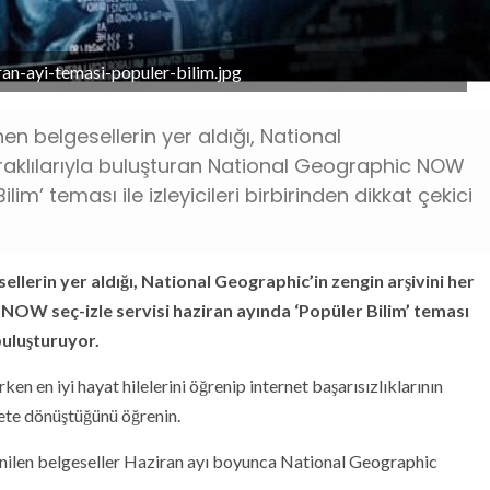
ran-ayi-temasi-populer-bilim.jpg
en belgesellerin yer aldığı, National
raklılarıyla buluşturan National Geographic NOW
lim’ teması ile izleyicileri birbirinden dikkat çekici
llerin yer aldığı, National Geographic’in zengin arşivini her
NOW seç-izle servisi haziran ayında ‘Popüler Bilim’ teması
 buluşturuyor.
ken en iyi hayat hilelerini öğrenip internet başarısızlıklarının
ete dönüştüğünü öğrenin.
ğenilen belgeseller Haziran ayı boyunca National Geographic