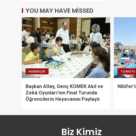
YOU MAY HAVE MISSED
HABERLER
TÜRKIYE
Başkan Altay, Genç KOMEK Akıl ve
Nilüfer’
Zekâ Oyunları’nın Final Turunda
Öğrencilerin Heyecanını Paylaştı
Biz Kimiz