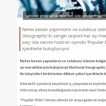
national-geographic-now-sec-izle-servisinin-hazi
Nefes kesen yapımların ve soluksuz izlen
Geographic’in zengin arşivini her ay me
seç-izle servisi haziran ayında ‘Popüler Bi
içeriklerle buluşturuyor.
Nefes kesen yapımların ve soluksuz izlenen belgese
ay meraklılarıyla buluşturan National Geographic 
ile izleyicileri birbirinden dikkat çekici içeriklerle
İnteraktif oyunlarla beyninizin iç çalışmalarını keşfeder
mikroskop altına konulduğunda maceranın nasıl felak
“Popüler Bilim” teması altında bir araya gelen en be